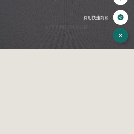
化妆品
赴韩整形
费用快速商谈
向下滑动鼠标查看详情
来院路线
术后照片
WJ原辰介绍
院长介绍
来院路线