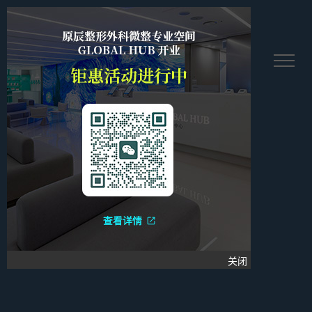
繫멩塘꿋
关闭