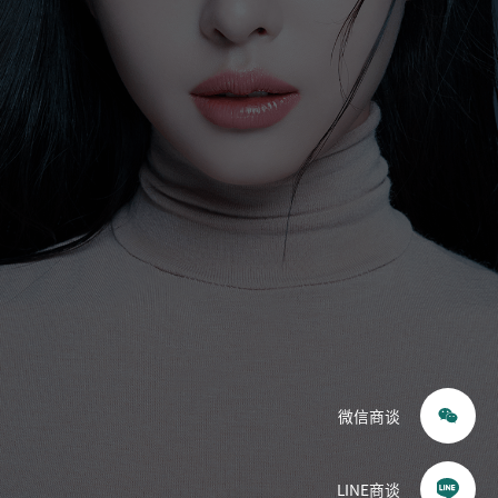
眼睛
鼻子
耳鼻喉科（鼻）
提升
皮肤科
轮廓·双鄂
胸部
体型
重建
微信商谈
毛发移植
干细胞
LINE商谈